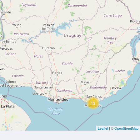
13
Leaflet
| ©
OpenStreetMap