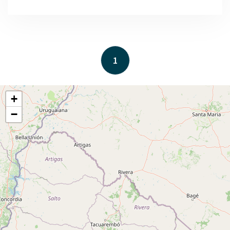
1
+
−