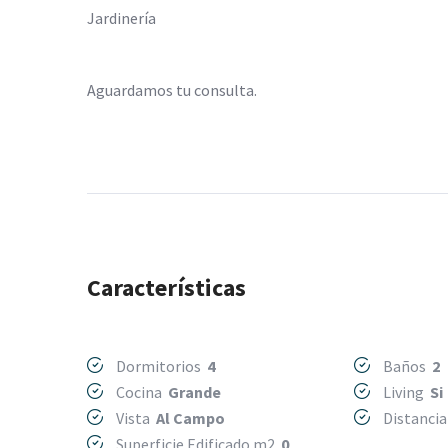
Jardinería
Aguardamos tu consulta.
Características
Dormitorios
4
Baños
2
Cocina
Grande
Living
Si
Vista
Al Campo
Distanci
Superficie Edificado m2
0