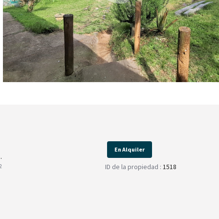
En Alquiler
.
ID de la propiedad :
1518
2