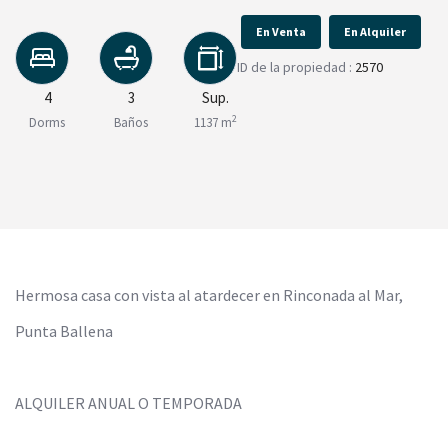
En Venta
En Alquiler
ID de la propiedad :
2570
4
3
Sup.
2
Dorms
Baños
1137 m
Hermosa casa con vista al atardecer en Rinconada al Mar,
Punta Ballena
ALQUILER ANUAL O TEMPORADA