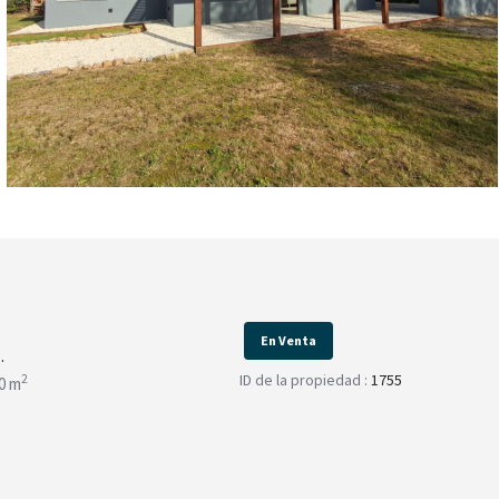
En Venta
.
ID de la propiedad :
1755
2
0 m