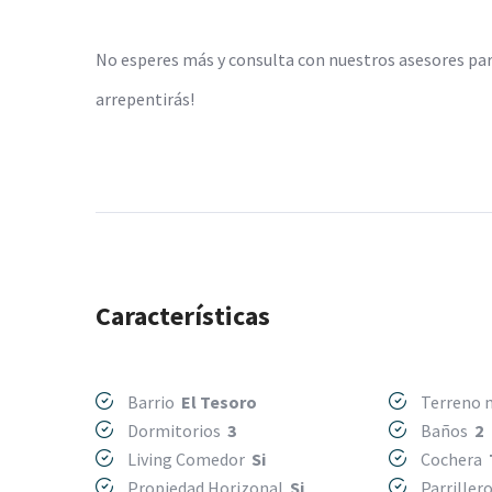
No esperes más y consulta con nuestros asesores par
arrepentirás!
Características
Barrio
El Tesoro
Terreno
Dormitorios
3
Baños
2
Living Comedor
Si
Cochera
Propiedad Horizonal
Si
Parriller