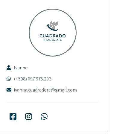
Ivanna
(+598) 097 975 202
ivanna.cuadradore@gmail.com