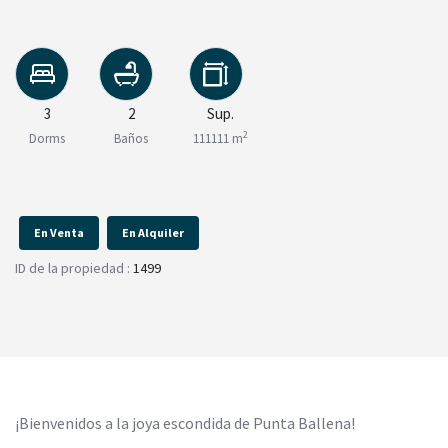
3
2
Sup.
2
Dorms
Baños
111111 m
En Venta
En Alquiler
ID de la propiedad :
1499
¡Bienvenidos a la joya escondida de Punta Ballena!